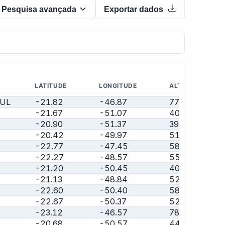
Pesquisa avançada
Exportar dados
LATITUDE
LONGITUDE
ALTITUDE
SUL
-21.82
-46.87
779.00
-21.67
-51.07
409.00
-20.90
-51.37
395.00
-20.42
-49.97
517.00
-22.77
-47.45
588.00
-22.27
-48.57
555.00
-21.20
-50.45
400.00
-21.13
-48.84
523.00
-22.60
-50.40
589.00
-22.67
-50.37
527.00
-23.12
-46.57
784.00
-20.68
-50.57
445.00