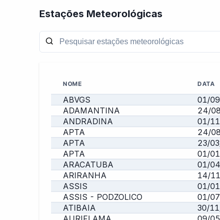
Estações Meteorológicas
NOME
DATA
ABVGS
01/09
ADAMANTINA
24/0
ANDRADINA
01/1
APTA
24/0
APTA
23/03
APTA
01/01
ARACATUBA
01/0
ARIRANHA
14/1
ASSIS
01/01
ASSIS - PODZOLICO
01/0
ATIBAIA
30/11
AURIFLAMA
09/0