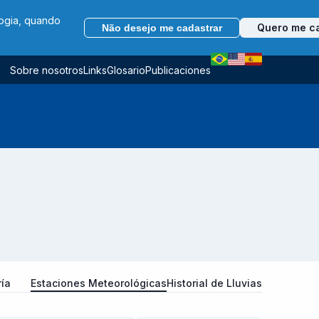
logia, quando
Quero me c
Não desejo me cadastrar
Sobre nosotros
Links
Glosario
Publicaciones
ría
Estaciones Meteorológicas
Historial de Lluvias