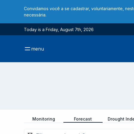
Convidamos você a se cadastrar, voluntariamente, nes
necessária.
Today is a Friday, August 7th, 2026
menu
Monitoring
Forecast
Drought Ind