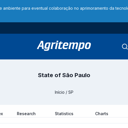
te ambiente para eventual colaboração no aprimoramento da tecno
State of São Paulo
Início
/
SP
ex
Research
Statistics
Charts