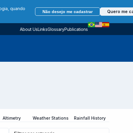
logia, quando
Quero me c
Não desejo me cadastrar
About Us
Links
Glossary
Publications
Altimetry
Weather Stations
Rainfall History